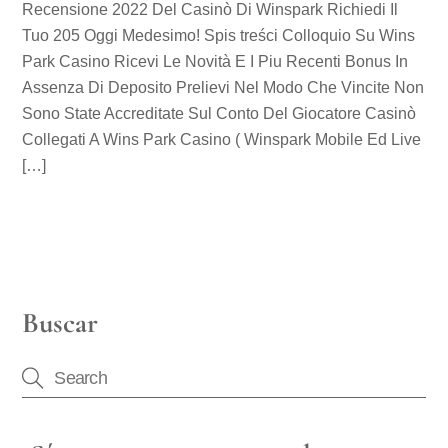
Recensione 2022 Del Casinò Di Winspark Richiedi Il
Tuo 205 Oggi Medesimo! Spis treści Colloquio Su Wins
Park Casino Ricevi Le Novità E I Piu Recenti Bonus In
Assenza Di Deposito Prelievi Nel Modo Che Vincite Non
Sono State Accreditate Sul Conto Del Giocatore Casinò
Collegati A Wins Park Casino ( Winspark Mobile Ed Live
[…]
Buscar