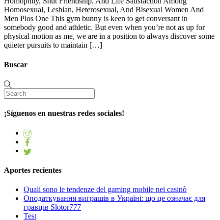
Homophily, Shut Friendship, And Life Satisfaction Among
Homosexual, Lesbian, Heterosexual, And Bisexual Women And
Men Plos One This gym bunny is keen to get conversant in
somebody good and athletic. But even when you’re not as up for
physical motion as me, we are in a position to always discover some
quieter pursuits to maintain […]
Buscar
¡Síguenos en nuestras redes sociales!
Aportes recientes
Quali sono le tendenze del gaming mobile nei casinò
Оподаткування виграшів в Україні: що це означає для
гравців Slotor777
Test