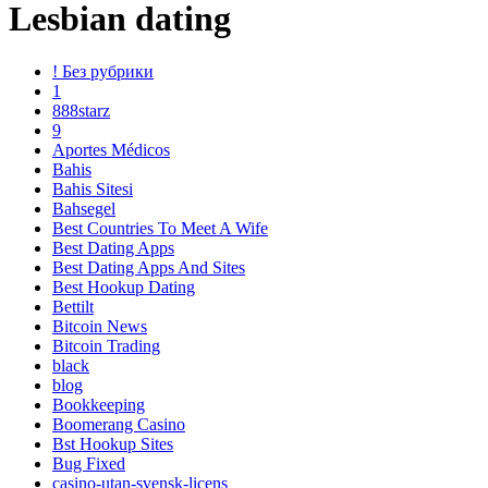
Lesbian dating
! Без рубрики
1
888starz
9
Aportes Médicos
Bahis
Bahis Sitesi
Bahsegel
Best Countries To Meet A Wife
Best Dating Apps
Best Dating Apps And Sites
Best Hookup Dating
Bettilt
Bitcoin News
Bitcoin Trading
black
blog
Bookkeeping
Boomerang Casino
Bst Hookup Sites
Bug Fixed
casino-utan-svensk-licens