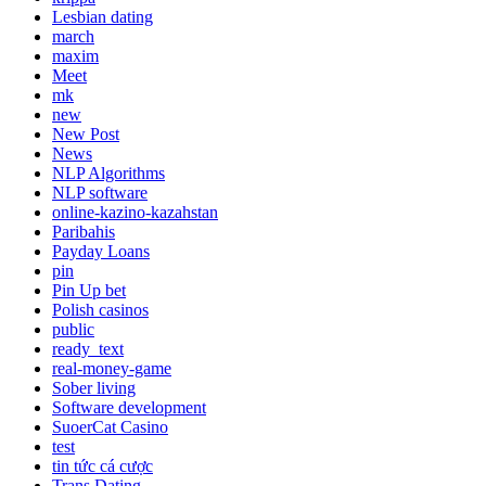
Lesbian dating
march
maxim
Meet
mk
new
New Post
News
NLP Algorithms
NLP software
online-kazino-kazahstan
Paribahis
Payday Loans
pin
Pin Up bet
Polish casinos
public
ready_text
real-money-game
Sober living
Software development
SuoerCat Casino
test
tin tức cá cược
Trans Dating