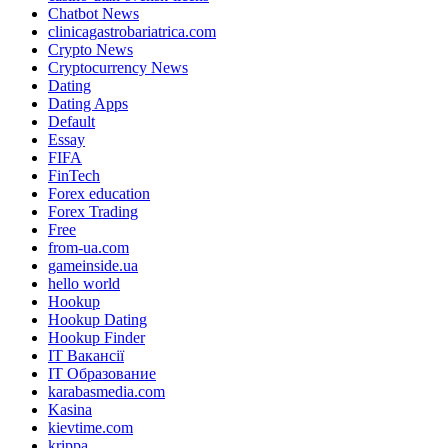
Chatbot News
clinicagastrobariatrica.com
Crypto News
Cryptocurrency News
Dating
Dating Apps
Default
Essay
FIFA
FinTech
Forex education
Forex Trading
Free
from-ua.com
gameinside.ua
hello world
Hookup
Hookup Dating
Hookup Finder
IT Вакансії
IT Образование
karabasmedia.com
Kasina
kievtime.com
krippa