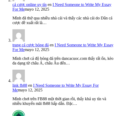
cá cược online uy tín
en
I Need Someone to Write My Essay
For Me
mayo 12, 2025
Mình đã thử qua nhiều nhà cái và thấy các nhà cái do Dân cá
cược đề xuất rất là…
trang cá cược bóng đá
en
I Need Someone to Write My Essay
For Me
mayo 12, 2025
Mình chơi cá độ bóng đá trên dancacuoc.com thấy rất ổn, kèo
đa dạng từ châu Á, châu Âu đến…
link fb88
en
I Need Someone to Write My Essay For
Me
mayo 12, 2025
Mình chơi trên FB88 một thời gian rồi, thấy khá uy tín và
nhiều khuyến mãi fb88 hấp dẫn. Đặc…