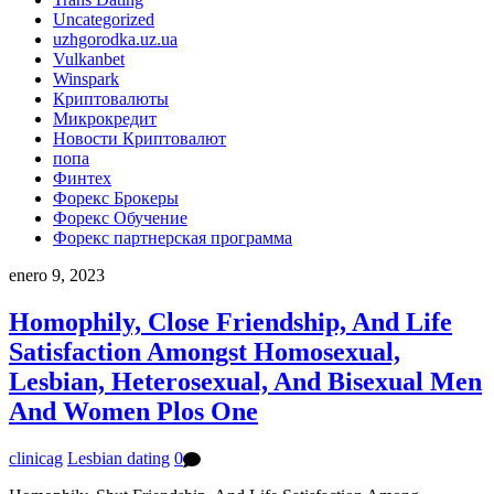
Uncategorized
uzhgorodka.uz.ua
Vulkanbet
Winspark
Криптовалюты
Микрокредит
Новости Криптовалют
попа
Финтех
Форекс Брокеры
Форекс Обучение
Форекс партнерская программа
enero 9, 2023
Homophily, Close Friendship, And Life
Satisfaction Amongst Homosexual,
Lesbian, Heterosexual, And Bisexual Men
And Women Plos One
clinicag
Lesbian dating
0