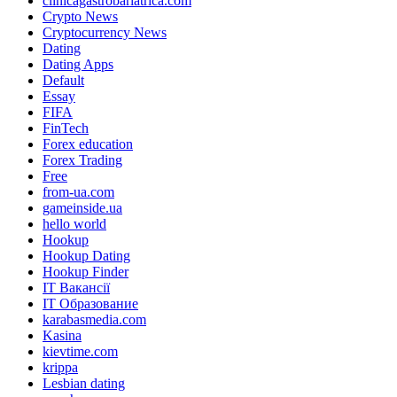
clinicagastrobariatrica.com
Crypto News
Cryptocurrency News
Dating
Dating Apps
Default
Essay
FIFA
FinTech
Forex education
Forex Trading
Free
from-ua.com
gameinside.ua
hello world
Hookup
Hookup Dating
Hookup Finder
IT Вакансії
IT Образование
karabasmedia.com
Kasina
kievtime.com
krippa
Lesbian dating