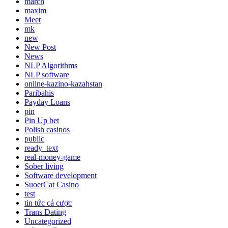
march
maxim
Meet
mk
new
New Post
News
NLP Algorithms
NLP software
online-kazino-kazahstan
Paribahis
Payday Loans
pin
Pin Up bet
Polish casinos
public
ready_text
real-money-game
Sober living
Software development
SuoerCat Casino
test
tin tức cá cược
Trans Dating
Uncategorized