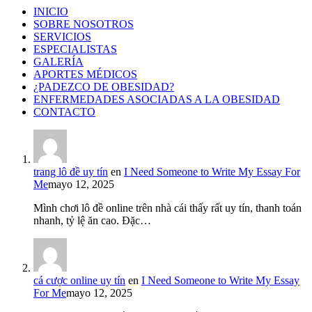
INICIO
SOBRE NOSOTROS
SERVICIOS
ESPECIALISTAS
GALERÍA
APORTES MÉDICOS
¿PADEZCO DE OBESIDAD?
ENFERMEDADES ASOCIADAS A LA OBESIDAD
CONTACTO
trang lô đề uy tín
en
I Need Someone to Write My Essay For
Me
mayo 12, 2025
Mình chơi lô đề online trên nhà cái thấy rất uy tín, thanh toán
nhanh, tỷ lệ ăn cao. Đặc…
cá cược online uy tín
en
I Need Someone to Write My Essay
For Me
mayo 12, 2025