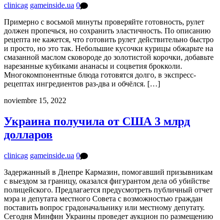
clinicag
gameinside.ua
0
Примерно с восьмой минуты проверяйте готовность, рулет
должен пропечься, но сохранить эластичность. По описанию
рецепта не кажется, что готовить рулет действительно быстро
и просто, но это так. Небольшие кусочки курицы обжарьте на
смазанной маслом сковороде до золотистой корочки, добавьте
нарезанные кубиками ананасы и соцветия брокколи.
Многокомпонентные блюда готовятся долго, в экспресс-
рецептах ингредиентов раз-два и обчёлся. […]
noviembre 15, 2022
Украина получила от США 3 млрд
долларов
clinicag
gameinside.ua
0
Задержанный в Днепре Кармазин, помогавший призывникам
с выездом за границу, оказался фигурантом дела об убийстве
полицейского. Предлагается предусмотреть публичный отчет
мэра и депутата местного Совета с возможностью граждан
поставить вопрос градоначальнику или местному депутату.
Сегодня Минфин Украины проведет аукцион по размещению