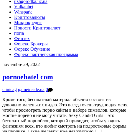
uzhgorodka.uz.ua
Vulkanbet
Winspark
Криптовалюты
Микрокредит
Новости Криптовалют
попа
Финтех
Форекс Брокеры
Форекс Обучение
Форекс партнерская программа
noviembre 29, 2022
pornoebatel com
clinicag
gameinside.ua
0
Кроме того, бесплатный материал обычно состоит из
довольно маленьких видео. Это всегда очень трудно для меня,
чтобы просмотреть порно сайты в наборе символов, которые
жостке порево я не могу читать. Sexy Candid Girls – это
бесплатный порноблог, который приходит, чтобы угодить
фантазиям всех, кто любит смотреть на подростковые формы
на публике. Такие шедевры уже невозможно […]