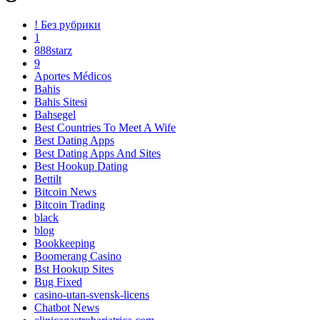
! Без рубрики
1
888starz
9
Aportes Médicos
Bahis
Bahis Sitesi
Bahsegel
Best Countries To Meet A Wife
Best Dating Apps
Best Dating Apps And Sites
Best Hookup Dating
Bettilt
Bitcoin News
Bitcoin Trading
black
blog
Bookkeeping
Boomerang Casino
Bst Hookup Sites
Bug Fixed
casino-utan-svensk-licens
Chatbot News