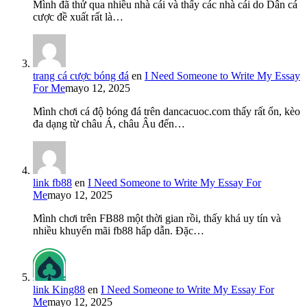
Mình đã thử qua nhiều nhà cái và thấy các nhà cái do Dân cá
cược đề xuất rất là…
trang cá cược bóng đá
en
I Need Someone to Write My Essay
For Me
mayo 12, 2025
Mình chơi cá độ bóng đá trên dancacuoc.com thấy rất ổn, kèo
đa dạng từ châu Á, châu Âu đến…
link fb88
en
I Need Someone to Write My Essay For
Me
mayo 12, 2025
Mình chơi trên FB88 một thời gian rồi, thấy khá uy tín và
nhiều khuyến mãi fb88 hấp dẫn. Đặc…
link King88
en
I Need Someone to Write My Essay For
Me
mayo 12, 2025