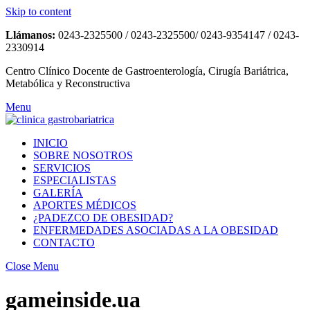
Skip to content
Llámanos:
0243-2325500 / 0243-2325500/ 0243-9354147 / 0243-
2330914
Centro Clínico Docente de Gastroenterología, Cirugía Bariátrica,
Metabólica y Reconstructiva
Menu
INICIO
SOBRE NOSOTROS
SERVICIOS
ESPECIALISTAS
GALERÍA
APORTES MÉDICOS
¿PADEZCO DE OBESIDAD?
ENFERMEDADES ASOCIADAS A LA OBESIDAD
CONTACTO
Close Menu
gameinside.ua