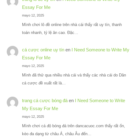
Essay For Me
mayo 12, 2025
Mình chơi lô đề online trên nhà cái thấy rất uy tín, thanh
toán nhanh, tỷ lệ ăn cao. Đặc…
cá cược online uy tín
en
I Need Someone to Write My
Essay For Me
mayo 12, 2025
Mình đã thử qua nhiều nhà cái và thấy các nhà cái do Dân
cá cược đề xuất rất là…
trang cá cược bóng đá
en
I Need Someone to Write
My Essay For Me
mayo 12, 2025
Mình chơi cá độ bóng đá trên dancacuoc.com thấy rất ổn,
kèo đa dạng từ châu Á, châu Âu đến…