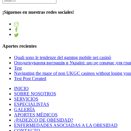
¡Síguenos en nuestras redes sociales!
Aportes recientes
Quali sono le tendenze del gaming mobile nei casinò
Оподаткування виграшів в Україні: що це означає для грав
Test
Navigating the maze of non UKGC casinos without losing you
Test Post Created
INICIO
SOBRE NOSOTROS
SERVICIOS
ESPECIALISTAS
GALERÍA
APORTES MÉDICOS
¿PADEZCO DE OBESIDAD?
ENFERMEDADES ASOCIADAS A LA OBESIDAD
CONTACTO