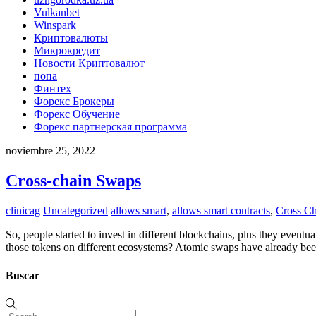
Vulkanbet
Winspark
Криптовалюты
Микрокредит
Новости Криптовалют
попа
Финтех
Форекс Брокеры
Форекс Обучение
Форекс партнерская программа
noviembre 25, 2022
Cross-chain Swaps
clinicag
Uncategorized
allows smart
,
allows smart contracts
,
Cross Ch
So, people started to invest in different blockchains, plus they event
those tokens on different ecosystems? Atomic swaps have already bee
Buscar