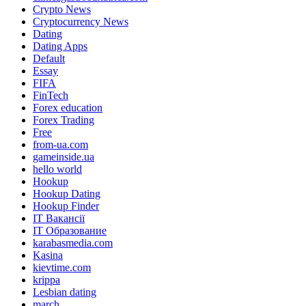
Crypto News
Cryptocurrency News
Dating
Dating Apps
Default
Essay
FIFA
FinTech
Forex education
Forex Trading
Free
from-ua.com
gameinside.ua
hello world
Hookup
Hookup Dating
Hookup Finder
IT Вакансії
IT Образование
karabasmedia.com
Kasina
kievtime.com
krippa
Lesbian dating
march