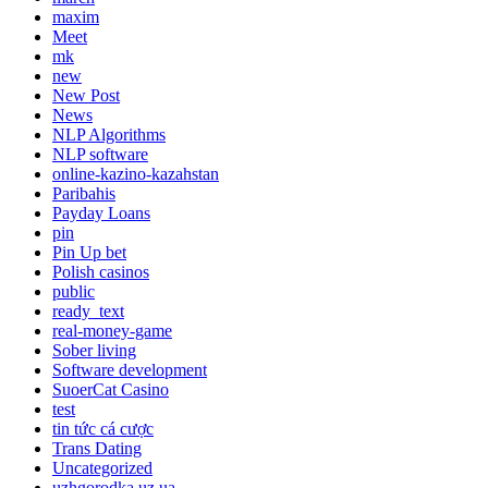
maxim
Meet
mk
new
New Post
News
NLP Algorithms
NLP software
online-kazino-kazahstan
Paribahis
Payday Loans
pin
Pin Up bet
Polish casinos
public
ready_text
real-money-game
Sober living
Software development
SuoerCat Casino
test
tin tức cá cược
Trans Dating
Uncategorized
uzhgorodka.uz.ua