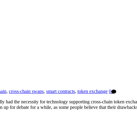
ain
,
cross-chain swaps
,
smart contracts
,
token exchange
0
ually had the necessity for technology supporting cross-chain token exc
n up for debate for a while, as some people believe that their drawba