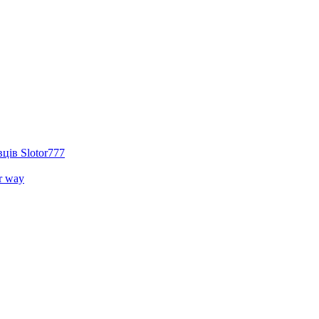
ців Slotor777
r way