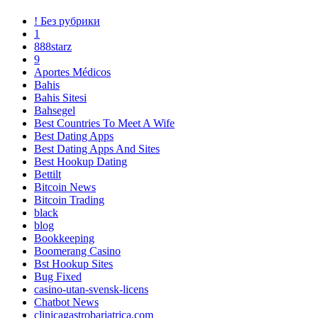
! Без рубрики
1
888starz
9
Aportes Médicos
Bahis
Bahis Sitesi
Bahsegel
Best Countries To Meet A Wife
Best Dating Apps
Best Dating Apps And Sites
Best Hookup Dating
Bettilt
Bitcoin News
Bitcoin Trading
black
blog
Bookkeeping
Boomerang Casino
Bst Hookup Sites
Bug Fixed
casino-utan-svensk-licens
Chatbot News
clinicagastrobariatrica.com