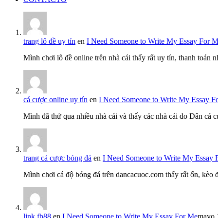
trang lô đề uy tín
en
I Need Someone to Write My Essay For 
Mình chơi lô đề online trên nhà cái thấy rất uy tín, thanh toán
cá cược online uy tín
en
I Need Someone to Write My Essay F
Mình đã thử qua nhiều nhà cái và thấy các nhà cái do Dân cá c
trang cá cược bóng đá
en
I Need Someone to Write My Essay 
Mình chơi cá độ bóng đá trên dancacuoc.com thấy rất ổn, kèo
link fb88
en
I Need Someone to Write My Essay For Me
mayo 